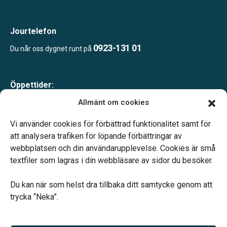
Jourtelefon
0923-131 01
Du når oss dygnet runt på
Öppettider:
Måndag-fredag 10.00-16.00
Allmänt om cookies
Lunch 12.00-13.00
Telefonjour dygnet runt.
Vi använder cookies för förbättrad funktionalitet samt för
att analysera trafiken för löpande förbättringar av
webbplatsen och din användarupplevelse. Cookies är små
textfiler som lagras i din webbläsare av sidor du besöker.
Du kan när som helst dra tillbaka ditt samtycke genom att
Vårt systerbolag Verahill hjälper dig med familjejuridiken –
trycka “Neka”.
genom hela livet.
Varmt välkommen.