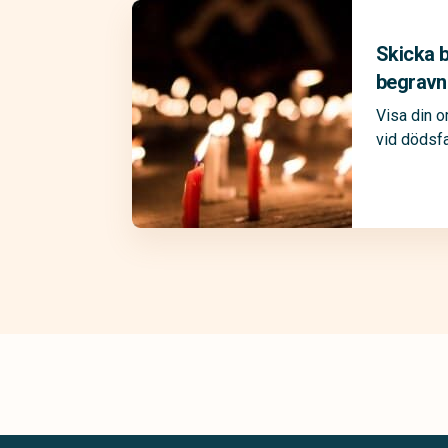
Skicka b
begravn
Visa din 
vid dödsfa