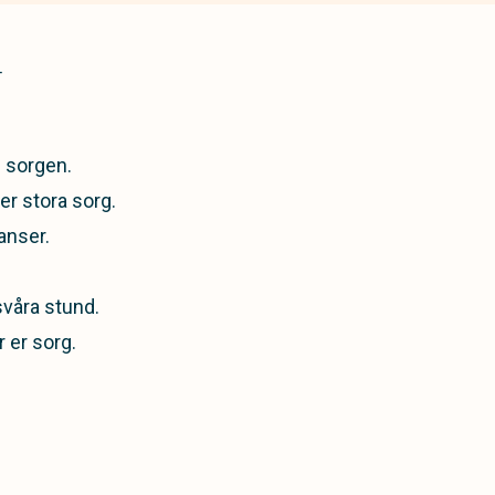
T
i sorgen.
er stora sorg.
anser.
svåra stund.
r er sorg.