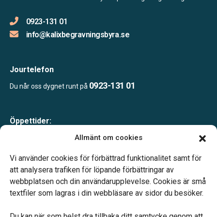
0923-131 01
info@kalixbegravningsbyra.se
Jourtelefon
0923-131 01
Du når oss dygnet runt på
Öppettider:
Måndag-fredag 10.00-16.00
Allmänt om cookies
Lunch 12.00-13.00
Telefonjour dygnet runt.
Vi använder cookies för förbättrad funktionalitet samt för
att analysera trafiken för löpande förbättringar av
webbplatsen och din användarupplevelse. Cookies är små
textfiler som lagras i din webbläsare av sidor du besöker.
Du kan när som helst dra tillbaka ditt samtycke genom att