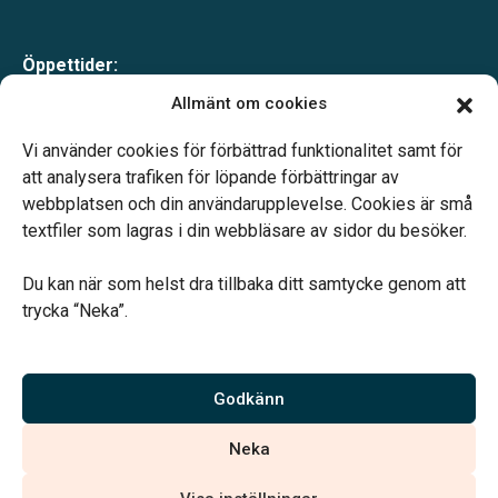
Öppettider:
Måndag-fredag 10.00-16.00
Allmänt om cookies
Lunch 12.00-13.00
Telefonjour dygnet runt.
Vi använder cookies för förbättrad funktionalitet samt för
att analysera trafiken för löpande förbättringar av
webbplatsen och din användarupplevelse. Cookies är små
textfiler som lagras i din webbläsare av sidor du besöker.
Du kan när som helst dra tillbaka ditt samtycke genom att
Vårt systerbolag Verahill hjälper dig med familjejuridiken –
trycka “Neka”.
genom hela livet.
Varmt välkommen.
Godkänn
Vi är auktoriserade av Sveriges Begravningsbyråers Förbund och
Neka
har högt ställda krav på utbildning, kvalitet, miljö och arbetsmiljö.