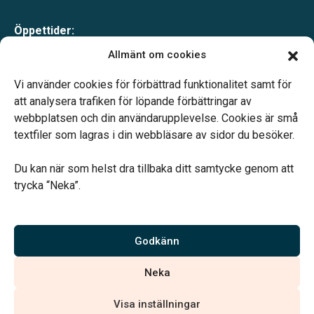
Öppettider:
Måndag-fredag 10.00-16.00
Allmänt om cookies
Lunch 12.00-13.00
Telefonjour dygnet runt.
Vi använder cookies för förbättrad funktionalitet samt för
att analysera trafiken för löpande förbättringar av
webbplatsen och din användarupplevelse. Cookies är små
textfiler som lagras i din webbläsare av sidor du besöker.
Du kan när som helst dra tillbaka ditt samtycke genom att
Vårt systerbolag Verahill hjälper dig med familjejuridiken –
trycka “Neka”.
genom hela livet.
Varmt välkommen.
Godkänn
Vi är auktoriserade av Sveriges Begravningsbyråers Förbund och
Neka
har högt ställda krav på utbildning, kvalitet, miljö och arbetsmiljö.
Visa inställningar