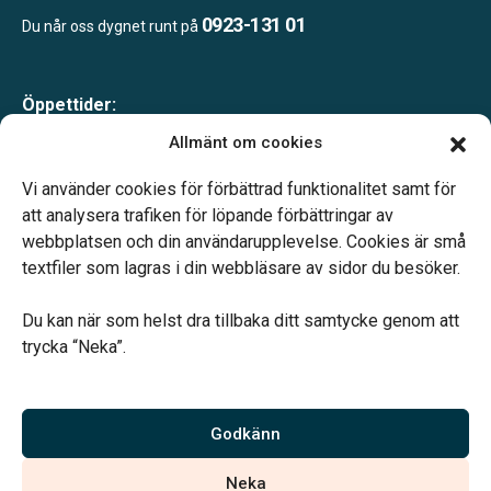
0923-131 01
Du når oss dygnet runt på
Öppettider:
Måndag-fredag 10.00-16.00
Allmänt om cookies
Lunch 12.00-13.00
Telefonjour dygnet runt.
Vi använder cookies för förbättrad funktionalitet samt för
att analysera trafiken för löpande förbättringar av
webbplatsen och din användarupplevelse. Cookies är små
textfiler som lagras i din webbläsare av sidor du besöker.
Du kan när som helst dra tillbaka ditt samtycke genom att
Vårt systerbolag Verahill hjälper dig med familjejuridiken –
trycka “Neka”.
genom hela livet.
Varmt välkommen.
Godkänn
Vi är auktoriserade av Sveriges Begravningsbyråers Förbund och
Neka
har högt ställda krav på utbildning, kvalitet, miljö och arbetsmiljö.