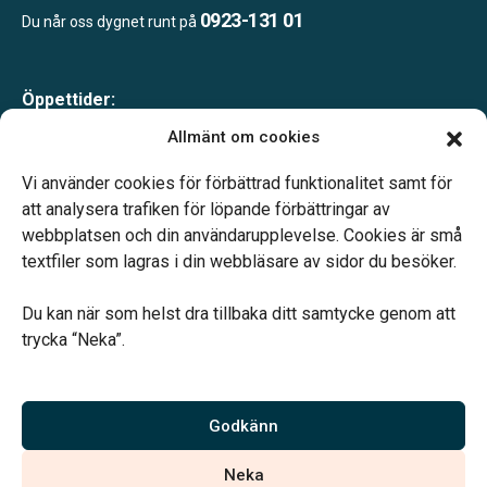
0923-131 01
Du når oss dygnet runt på
Öppettider:
Måndag-fredag 10.00-16.00
Allmänt om cookies
Lunch 12.00-13.00
Telefonjour dygnet runt.
Vi använder cookies för förbättrad funktionalitet samt för
att analysera trafiken för löpande förbättringar av
webbplatsen och din användarupplevelse. Cookies är små
textfiler som lagras i din webbläsare av sidor du besöker.
Du kan när som helst dra tillbaka ditt samtycke genom att
Vårt systerbolag Verahill hjälper dig med familjejuridiken –
trycka “Neka”.
genom hela livet.
Varmt välkommen.
Godkänn
Vi är auktoriserade av Sveriges Begravningsbyråers Förbund och
Neka
har högt ställda krav på utbildning, kvalitet, miljö och arbetsmiljö.