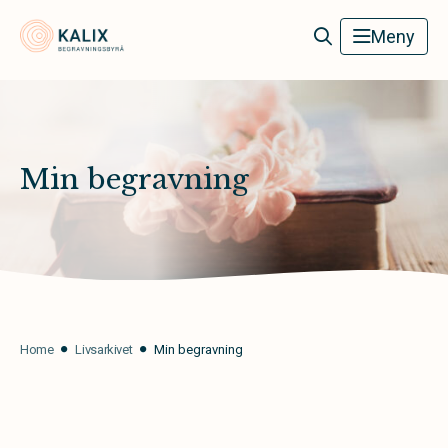
Kalix Begravningsbyrå
Meny
Min begravning
Home
Livsarkivet
Min begravning