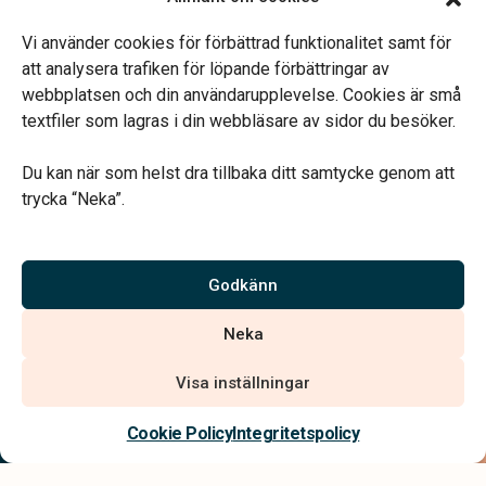
Lunch 12.00-13.00
Telefonjour dygnet runt.
Vi använder cookies för förbättrad funktionalitet samt för
att analysera trafiken för löpande förbättringar av
webbplatsen och din användarupplevelse. Cookies är små
textfiler som lagras i din webbläsare av sidor du besöker.
Du kan när som helst dra tillbaka ditt samtycke genom att
Vårt systerbolag Verahill hjälper dig med familjejuridiken –
trycka “Neka”.
genom hela livet.
Varmt välkommen.
Godkänn
Vi är auktoriserade av Sveriges Begravningsbyråers Förbund och
Neka
har högt ställda krav på utbildning, kvalitet, miljö och arbetsmiljö.
Visa inställningar
Kontakta oss
Cookie Policy
Integritetspolicy