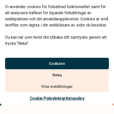
Telefonjour dygnet runt.
Vi använder cookies för förbättrad funktionalitet samt för
att analysera trafiken för löpande förbättringar av
webbplatsen och din användarupplevelse. Cookies är små
textfiler som lagras i din webbläsare av sidor du besöker.
Du kan när som helst dra tillbaka ditt samtycke genom att
Vårt systerbolag Verahill hjälper dig med familjejuridiken –
trycka “Neka”.
genom hela livet.
Varmt välkommen.
Godkänn
Vi är auktoriserade av Sveriges Begravningsbyråers Förbund och
Neka
har högt ställda krav på utbildning, kvalitet, miljö och arbetsmiljö.
Visa inställningar
Kontakta oss
Cookie Policy
Integritetspolicy