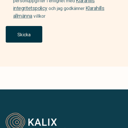
Klarahills
personuppgifter i enlighet med
integritetspolicy
Klarahills
och jag godkänner
allmänna
villkor
Skicka