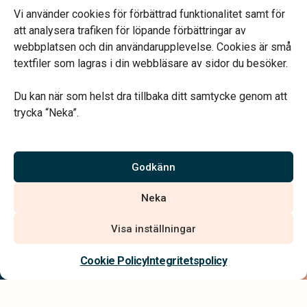
Telefonjour dygnet runt.
Vi använder cookies för förbättrad funktionalitet samt för
att analysera trafiken för löpande förbättringar av
webbplatsen och din användarupplevelse. Cookies är små
textfiler som lagras i din webbläsare av sidor du besöker.
Du kan när som helst dra tillbaka ditt samtycke genom att
Vårt systerbolag Verahill hjälper dig med familjejuridiken –
trycka “Neka”.
genom hela livet.
Varmt välkommen.
Godkänn
Vi är auktoriserade av Sveriges Begravningsbyråers Förbund och
Neka
har högt ställda krav på utbildning, kvalitet, miljö och arbetsmiljö.
Visa inställningar
Kontakta oss
Cookie Policy
Integritetspolicy