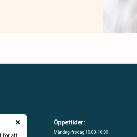
Öppettider:
m är
Måndag-fredag 10.00-16.00
 för att