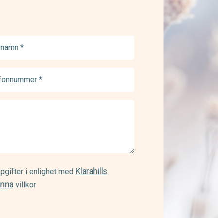
namn
ed)
onnummer
ed)
Klarahills
pgifter i enlighet med
änna
villkor