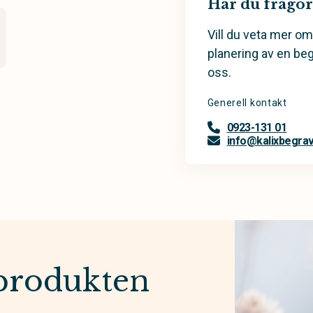
Har du frågor
Vill du veta mer om
planering av en be
oss.
Generell kontakt
0923-131 01
info@kalixbegra
produkten