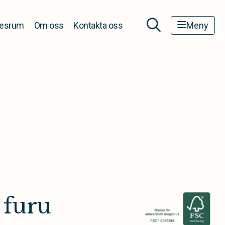
esrum
Om oss
Kontakta oss
Meny
 furu