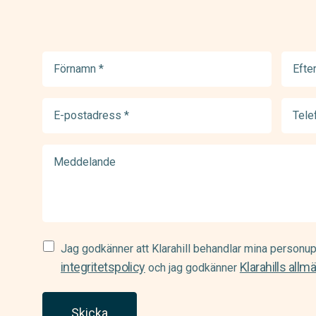
Förnamn
Efter
(Required)
(Requir
E-
Telef
postadress
(Requir
(Required)
Meddelande
Samtycke
Jag godkänner att Klarahill behandlar mina personup
(Required)
integritetspolicy
Klarahills allm
och jag godkänner
Skicka