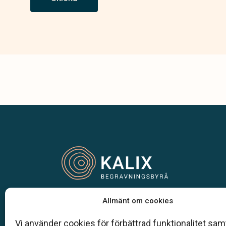
Vår begravningsbyrå är en del av Klarahill.
Allmänt om cookies
Klarahill består av kunniga lokala familjeföretag so
auktoriserade inom Sveriges begravningsbyråers
Vi använder cookies för förbättrad funktionalitet samt