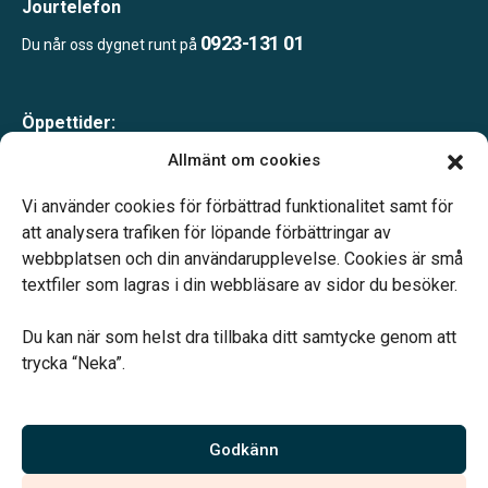
Jourtelefon
0923-131 01
Du når oss dygnet runt på
Öppettider:
Måndag-fredag 10.00-16.00
Allmänt om cookies
Lunch 12.00-13.00
Telefonjour dygnet runt.
Vi använder cookies för förbättrad funktionalitet samt för
att analysera trafiken för löpande förbättringar av
webbplatsen och din användarupplevelse. Cookies är små
textfiler som lagras i din webbläsare av sidor du besöker.
Du kan när som helst dra tillbaka ditt samtycke genom att
Vårt systerbolag Verahill hjälper dig med familjejuridiken –
trycka “Neka”.
genom hela livet.
Varmt välkommen.
Godkänn
Vi är auktoriserade av Sveriges Begravningsbyråers Förbund och