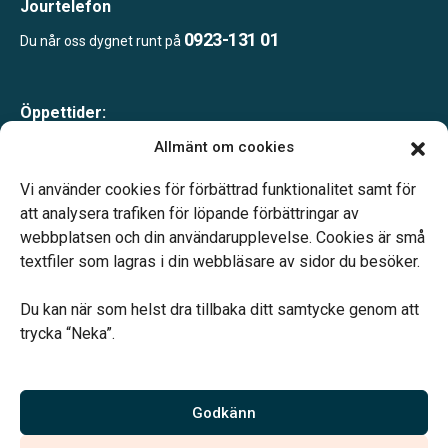
Jourtelefon
0923-131 01
Du når oss dygnet runt på
Öppettider:
Måndag-fredag 10.00-16.00
Allmänt om cookies
Lunch 12.00-13.00
Telefonjour dygnet runt.
Vi använder cookies för förbättrad funktionalitet samt för
att analysera trafiken för löpande förbättringar av
webbplatsen och din användarupplevelse. Cookies är små
textfiler som lagras i din webbläsare av sidor du besöker.
Du kan när som helst dra tillbaka ditt samtycke genom att
Vårt systerbolag Verahill hjälper dig med familjejuridiken –
trycka “Neka”.
genom hela livet.
Varmt välkommen.
Godkänn
Vi är auktoriserade av Sveriges Begravningsbyråers Förbund och