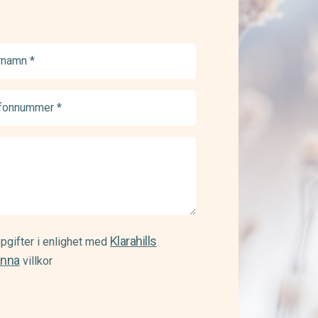
namn
ed)
onnummer
ed)
Klarahills
pgifter i enlighet med
änna
villkor