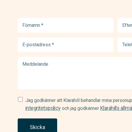
Förnamn
Efter
(Required)
(Requir
E-
Telef
postadress
(Requir
(Required)
Meddelande
Samtycke
Jag godkänner att Klarahill behandlar mina personup
(Required)
integritetspolicy
Klarahills allm
och jag godkänner
Skicka