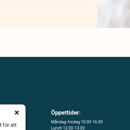
Öppettider:
m är
Måndag-fredag 10.00-16.00
 för att
Lunch 12.00-13.00
åde