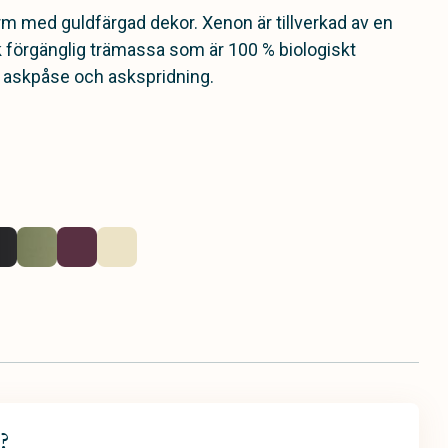
rm med guldfärgad dekor. Xenon är tillverkad av en
k förgänglig trämassa som är 100 % biologiskt
r askpåse och askspridning.
?