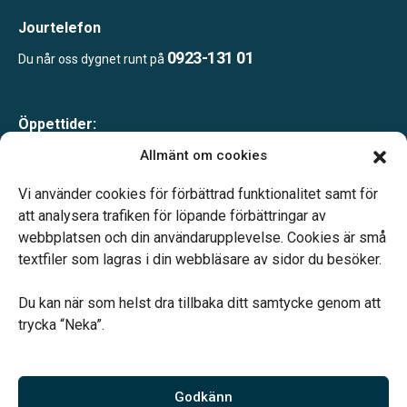
Jourtelefon
0923-131 01
Du når oss dygnet runt på
Öppettider:
Måndag-fredag 10.00-16.00
Allmänt om cookies
Lunch 12.00-13.00
Telefonjour dygnet runt.
Vi använder cookies för förbättrad funktionalitet samt för
att analysera trafiken för löpande förbättringar av
webbplatsen och din användarupplevelse. Cookies är små
textfiler som lagras i din webbläsare av sidor du besöker.
Du kan när som helst dra tillbaka ditt samtycke genom att
Vårt systerbolag Verahill hjälper dig med familjejuridiken –
trycka “Neka”.
genom hela livet.
Varmt välkommen.
Godkänn